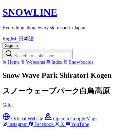
SNOWLINE
Everything about every ski resort in Japan.
English
日本語
Sign In
Home
Webcams
Index
Snowboards
Snow Wave Park Shiratori Kogen
スノーウェーブパーク白鳥高原
Gifu
Official Website
Open in Google Maps
Instagram
Facebook
X
YouTube