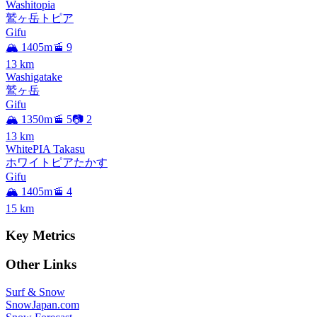
Washitopia
鷲ヶ岳トピア
Gifu
🏔️ 1405m
🚡 9
13
km
Washigatake
鷲ヶ岳
Gifu
🏔️ 1350m
🚡 5
📷 2
13
km
WhitePIA Takasu
ホワイトピアたかす
Gifu
🏔️ 1405m
🚡 4
15
km
Key Metrics
Other Links
Surf & Snow
SnowJapan.com