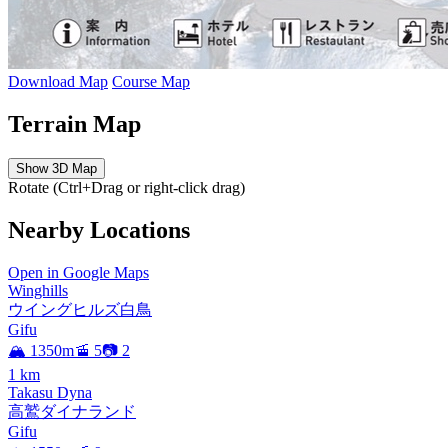
Download Map
Course Map
Terrain Map
Show 3D Map
Rotate (Ctrl+Drag or right-click drag)
Nearby Locations
Open in Google Maps
Winghills
ウイングヒルズ白鳥
Gifu
🏔️ 1350m
🚡 5
📷 2
1
km
Takasu Dyna
高鷲ダイナランド
Gifu