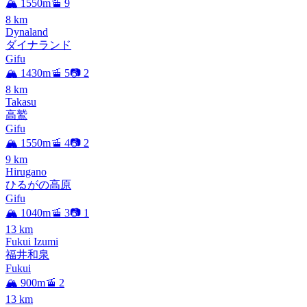
🏔️ 1550m
🚡 9
8
km
Dynaland
ダイナランド
Gifu
🏔️ 1430m
🚡 5
📷 2
8
km
Takasu
高鷲
Gifu
🏔️ 1550m
🚡 4
📷 2
9
km
Hirugano
ひるがの高原
Gifu
🏔️ 1040m
🚡 3
📷 1
13
km
Fukui Izumi
福井和泉
Fukui
🏔️ 900m
🚡 2
13
km