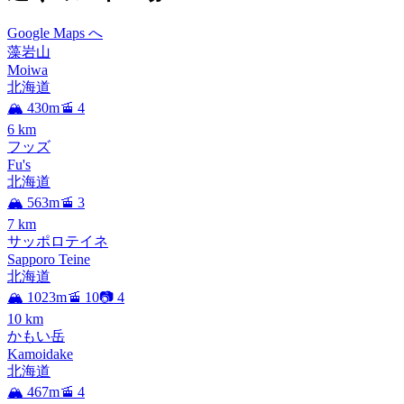
Google Maps へ
藻岩山
Moiwa
北海道
🏔️ 430m
🚡 4
6
km
フッズ
Fu's
北海道
🏔️ 563m
🚡 3
7
km
サッポロテイネ
Sapporo Teine
北海道
🏔️ 1023m
🚡 10
📷 4
10
km
かもい岳
Kamoidake
北海道
🏔️ 467m
🚡 4