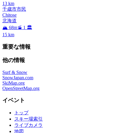
13
km
千歳市市民
Chitose
北海道
🏔️ 68m
🚡 1
🏛️
15
km
重要な情報
他の情報
Surf & Snow
SnowJapan.com
SkiMap.org
OpenStreetMap.org
イベント
トップ
スキー場索引
ライブカメラ
地図