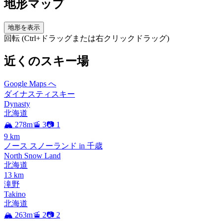
地形マップ
地形を表示
回転 (Ctrl+ドラッグまたは右クリックドラッグ)
近くのスキー場
Google Maps へ
ダイナスティスキー
Dynasty
北海道
🏔️ 278m
🚡 3
📷 1
9
km
ノース スノーランド in 千歳
North Snow Land
北海道
13
km
滝野
Takino
北海道
🏔️ 263m
🚡 2
📷 2