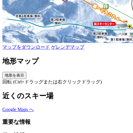
マップをダウンロード
ゲレンデマップ
地形マップ
地形を表示
回転 (Ctrl+ドラッグまたは右クリックドラッグ)
近くのスキー場
Google Maps へ
重要な情報