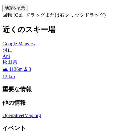
地形を表示
回転 (Ctrl+ドラッグまたは右クリックドラッグ)
近くのスキー場
Google Maps へ
阿仁
Ani
秋田県
🏔️ 1136m
🚡 3
12
km
重要な情報
他の情報
OpenStreetMap.org
イベント