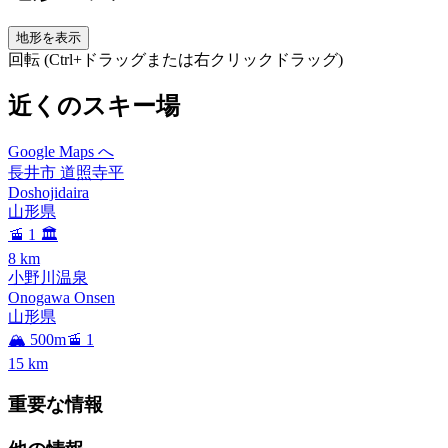
地形を表示
回転 (Ctrl+ドラッグまたは右クリックドラッグ)
近くのスキー場
Google Maps へ
長井市 道照寺平
Doshojidaira
山形県
🚡 1
🏛️
8
km
小野川温泉
Onogawa Onsen
山形県
🏔️ 500m
🚡 1
15
km
重要な情報