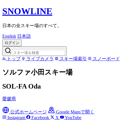
SNOWLINE
日本の全スキー場のすべて。
English
日本語
ログイン
トップ
ライブカメラ
スキー場索引
スノーボード
ソルファ小田スキー場
SOL-FA Oda
愛媛県
公式ホームページ
Google Mapsで開く
Instagram
Facebook
X
YouTube