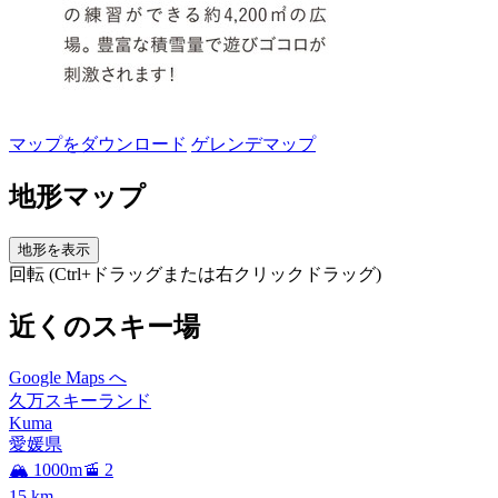
マップをダウンロード
ゲレンデマップ
地形マップ
地形を表示
回転 (Ctrl+ドラッグまたは右クリックドラッグ)
近くのスキー場
Google Maps へ
久万スキーランド
Kuma
愛媛県
🏔️ 1000m
🚡 2
15
km