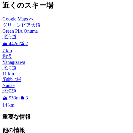
近くのスキー場
Google Maps へ
グリーンピア大沼
Green PIA Onuma
北海道
🏔️ 442m
🚡 2
7
km
柳沢
Yanagizawa
北海道
11
km
函館七飯
Nanae
北海道
🏔️ 953m
🚡 3
14
km
重要な情報
他の情報