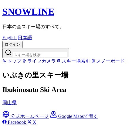
SNOWLINE
日本の全スキー場のすべて。
English
日本語
ログイン
トップ
ライブカメラ
スキー場索引
スノーボード
いぶきの里スキー場
Ibukinosato Ski Area
岡山県
公式ホームページ
Google Mapsで開く
Facebook
X