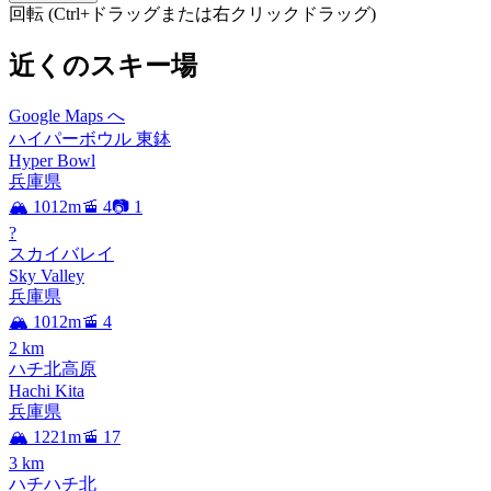
回転 (Ctrl+ドラッグまたは右クリックドラッグ)
近くのスキー場
Google Maps へ
ハイパーボウル 東鉢
Hyper Bowl
兵庫県
🏔️ 1012m
🚡 4
📷 1
?
スカイバレイ
Sky Valley
兵庫県
🏔️ 1012m
🚡 4
2
km
ハチ北高原
Hachi Kita
兵庫県
🏔️ 1221m
🚡 17
3
km
ハチハチ北