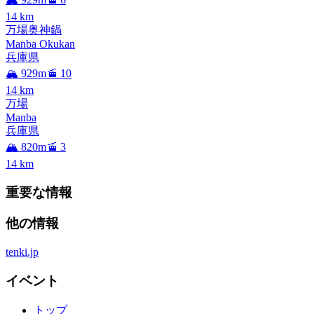
14
km
万場奥神鍋
Manba Okukan
兵庫県
🏔️ 929m
🚡 10
14
km
万場
Manba
兵庫県
🏔️ 820m
🚡 3
14
km
重要な情報
他の情報
tenki.jp
イベント
トップ