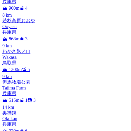
兵庫県
🏔️ 900m
🚡 4
8
km
若杉高原おおや
Ooyasu
兵庫県
🏔️ 868m
🚡 3
9
km
わかさ氷ノ山
Wakasa
鳥取県
🏔️ 1200m
🚡 5
9
km
但馬牧場公園
Tajima Farm
兵庫県
🏔️ 515m
🚡 1
📷 3
14
km
奥神鍋
Okukan
兵庫県
🏔️ 929m
🚡 6