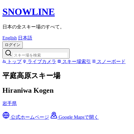
SNOWLINE
日本の全スキー場のすべて。
English
日本語
ログイン
トップ
ライブカメラ
スキー場索引
スノーボード
平庭高原スキー場
Hiraniwa Kogen
岩手県
公式ホームページ
Google Mapsで開く