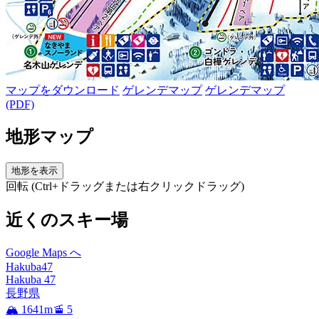
マップをダウンロード
ゲレンデマップ
ゲレンデマップ
(PDF)
地形マップ
地形を表示
回転 (Ctrl+ドラッグまたは右クリックドラッグ)
近くのスキー場
Google Maps へ
Hakuba47
Hakuba 47
長野県
🏔️ 1641m
🚡 5