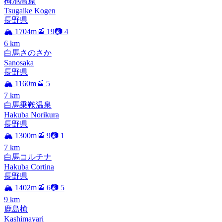
栂池高原
Tsugaike Kogen
長野県
🏔️ 1704m
🚡 19
📷 4
6
km
白馬さのさか
Sanosaka
長野県
🏔️ 1160m
🚡 5
7
km
白馬乗鞍温泉
Hakuba Norikura
長野県
🏔️ 1300m
🚡 9
📷 1
7
km
白馬コルチナ
Hakuba Cortina
長野県
🏔️ 1402m
🚡 6
📷 5
9
km
鹿島槍
Kashimayari