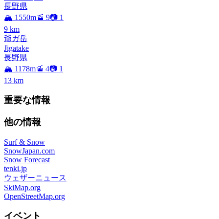
長野県
🏔️ 1550m
🚡 9
📷 1
9
km
爺ガ岳
Jigatake
長野県
🏔️ 1178m
🚡 4
📷 1
13
km
重要な情報
他の情報
Surf & Snow
SnowJapan.com
Snow Forecast
tenki.jp
ウェザーニュース
SkiMap.org
OpenStreetMap.org
イベント