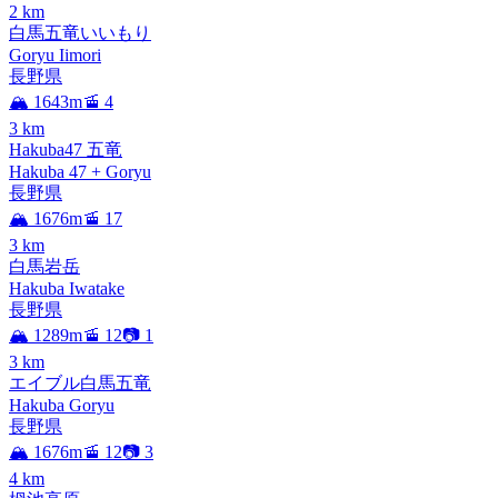
2
km
白馬五竜いいもり
Goryu Iimori
長野県
🏔️ 1643m
🚡 4
3
km
Hakuba47 五竜
Hakuba 47 + Goryu
長野県
🏔️ 1676m
🚡 17
3
km
白馬岩岳
Hakuba Iwatake
長野県
🏔️ 1289m
🚡 12
📷 1
3
km
エイブル白馬五竜
Hakuba Goryu
長野県
🏔️ 1676m
🚡 12
📷 3
4
km