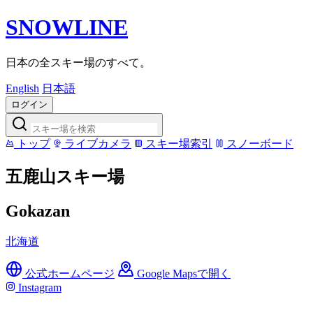
SNOWLINE
日本の全スキー場のすべて。
English
日本語
ログイン
トップ
ライブカメラ
スキー場索引
スノーボード
五鹿山スキー場
Gokazan
北海道
公式ホームページ
Google Mapsで開く
Instagram