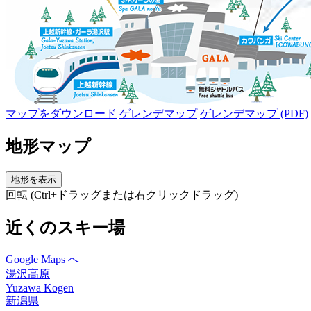
マップをダウンロード
ゲレンデマップ
ゲレンデマップ (PDF)
地形マップ
地形を表示
回転 (Ctrl+ドラッグまたは右クリックドラッグ)
近くのスキー場
Google Maps へ
湯沢高原
Yuzawa Kogen
新潟県