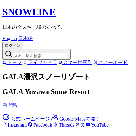
SNOWLINE
日本の全スキー場のすべて。
English
日本語
ログイン
トップ
ライブカメラ
スキー場索引
スノーボード
GALA湯沢スノーリゾート
GALA Yuzawa Snow Resort
新潟県
公式ホームページ
Google Mapsで開く
Instagram
Facebook
Threads
X
YouTube