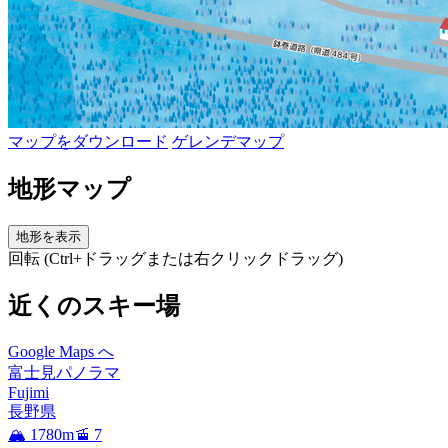
マップをダウンロード
ゲレンデマップ
地形マップ
地形を表示
回転 (Ctrl+ドラッグまたは右クリックドラッグ)
近くのスキー場
Google Maps へ
富士見パノラマ
Fujimi
長野県
🏔️ 1780m
🚡 7