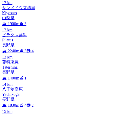
12
km
サンメドウズ清里
Kiyosato
山梨県
🏔️ 1900m
🚡 3
12
km
ピラタス蓼科
Pilatus
長野県
🏔️ 2240m
🚡 3
📷 4
13
km
蓼科東急
Tateshina
長野県
🏔️ 1400m
🚡 1
14
km
八千穂高原
Yachikogen
長野県
🏔️ 1830m
🚡 4
📷 2
15
km