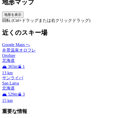
地形マップ
地形を表示
回転 (Ctrl+ドラッグまたは右クリックドラッグ)
近くのスキー場
Google Maps へ
弁景温泉オロフレ
Orofure
北海道
🏔️ 365m
🚡 1
13
km
サンライバ
San Laiva
北海道
🏔️ 529m
🚡 3
15
km
重要な情報