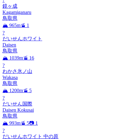
?
鏡ヶ成
Kagamiganaru
鳥取県
🏔️ 965m
🚡 1
?
だいせんホワイト
Daisen
鳥取県
🏔️ 1039m
🚡 16
?
わかさ氷ノ山
Wakasa
鳥取県
🏔️ 1200m
🚡 5
?
だいせん国際
Daisen Kokusai
鳥取県
🏔️ 993m
🚡 5
📷 1
?
だいせんホワイト 中の原