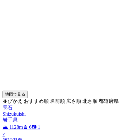
地図で見る
並びかえ
おすすめ順
名前順
広さ順
北さ順
都道府県
雫石
Shizukuishi
岩手県
🏔️ 1128m
🚡 6
📷 1
?