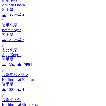
網張温泉
Amihari Onsen
岩手県
🏔️ 1350m
🚡 4
?
岩手高原
Iwate Kogen
岩手県
🏔️ 1213m
🚡 7
?
安比高原
Appi Kogen
岩手県
🏔️ 1304m
🚡 13
📷 1
?
八幡平パノラマ
Hacihmantai Panorama
岩手県
🏔️ 1000m
🚡 4
?
八幡平下倉
Hachimantai Shimokura