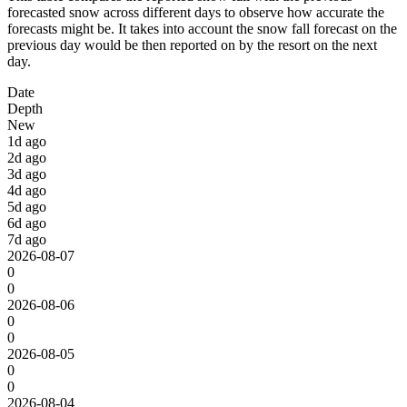
forecasted snow across different days to observe how accurate the
forecasts might be. It takes into account the snow fall forecast on the
previous day would be then reported on by the resort on the next
day.
Date
Depth
New
1d ago
2d ago
3d ago
4d ago
5d ago
6d ago
7d ago
2026-08-07
0
0
2026-08-06
0
0
2026-08-05
0
0
2026-08-04