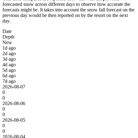
forecasted snow across different days to observe how accurate the
forecasts might be. It takes into account the snow fall forecast on the
previous day would be then reported on by the resort on the next
day.
Date
Depth
New
1d ago
2d ago
3d ago
4d ago
5d ago
6d ago
7d ago
2026-08-07
0
0
2026-08-06
0
0
2026-08-05
0
0
2026-08-04