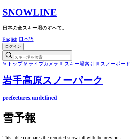
SNOWLINE
日本の全スキー場のすべて。
English
日本語
ログイン
トップ
ライブカメラ
スキー場索引
スノーボード
岩手高原スノーパーク
prefectures.undefined
雪予報
This table compares the reported snow fall with the previous