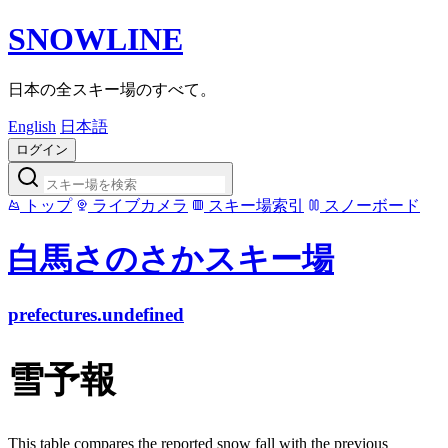
SNOWLINE
日本の全スキー場のすべて。
English
日本語
ログイン
トップ
ライブカメラ
スキー場索引
スノーボード
白馬さのさかスキー場
prefectures.undefined
雪予報
This table compares the reported snow fall with the previous