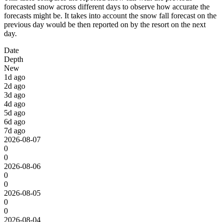
forecasted snow across different days to observe how accurate the
forecasts might be. It takes into account the snow fall forecast on the
previous day would be then reported on by the resort on the next
day.
Date
Depth
New
1d ago
2d ago
3d ago
4d ago
5d ago
6d ago
7d ago
2026-08-07
0
0
2026-08-06
0
0
2026-08-05
0
0
2026-08-04